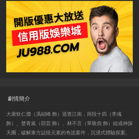
劇情簡介
大唐狄仁傑（馮紹峰 飾）巡查江南，與段十四（李彧
飾）、楚青嵐（邵芸 飾）、林不言（單敬堯 飾）組成神探
天團，破解東方誌怪元素的奇詭案件，沉浸式體驗探案。