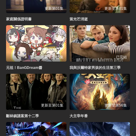
更新第01集
更新至第01集
家庭關係證明書
當光芒消逝
更新至第15集
已完結
元祖！BanGDream醬
我與沃爾特家男孩的生活第三季
更新至第01集
更新至第56集
斷林鎮謎案第十二季
大主宰年番