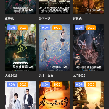
更新第06集
更新至第08集
更新第04集
夜語記
警字一號
禦廷謠
8.0分
2026
9.0分
2026
2.0分
2026
更新至第04集
更新第06集
更新第04集
人魚2026
天才，女友
九門2026
5.0分
2026
8.0分
2026
6.0分
2026