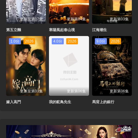
更新至第07集
更新第04集
更新第03集
第五立麵
寒陽風起春山境
江海潮生
1.0分
2026
4.0分
2026
9.0分
2026
更新至第03集
更新第06集
更新第06集
嫁入高門
我的鴕鳥先生
馬背上的銀行