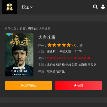
頻道
當前位置：
首頁
國產劇
大唐迷霧
大唐迷霧
9.0
評分：
力薦
分類：
國產劇
中國大陸
2026
更新：
更新第04集/2026-06-07 00:00:10
主演：
馮紹峰
鄔君梅
李彧
邵芸
徐海喬
單敬堯
導演：
項秋良
項河生
立即播放
收藏