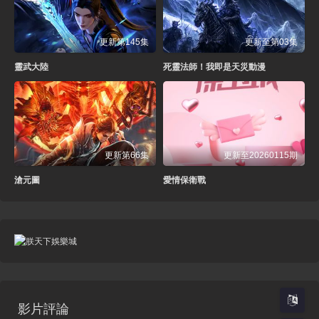
更新第145集
更新至第03集
靈武大陸
死靈法師！我即是天災動漫
更新第66集
更新至20260115期
滄元圖
愛情保衛戰
影片評論