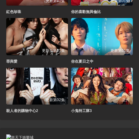
更新第01集
更新第01集
紅色珍珠
你的喜歡無與倫比
更新至第01集
更新第01集
罪與愛
你在夏日之中
更新第02集
正片
殺人者的購物中心2
小鬼特工隊3