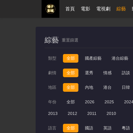
首頁
電影
電視劇
綜藝
綜藝
重置篩選
類型
全部
國產綜藝
港台綜藝
劇情
全部
選秀
情感
訪談
地區
全部
內地
港台
日韓
年份
全部
2026
2025
202
2013
2012
2011
2010
語言
全部
國語
英語
粵語