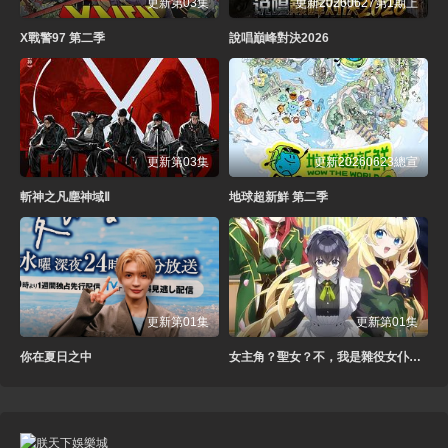
更新第03集
更新20260627第1期上
X戰警97 第二季
說唱巔峰對決2026
更新第03集
更新20260623總宣
斬神之凡塵神域Ⅱ
地球超新鮮 第二季
更新第01集
更新第01集
你在夏日之中
女主角？聖女？不，我是雜役女仆（自豪）