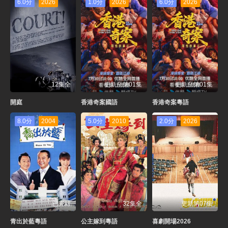
6.0分
2026
1.0分
2026
6.0分
2026
12集全
更新至第01集
更新至第01集
開庭
香港奇案國語
香港奇案粵語
8.0分
2004
5.0分
2010
2.0分
2026
已完結
32集全
更新第07集
青出於藍粵語
公主嫁到粵語
喜劇開場2026