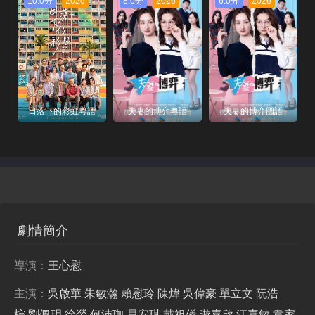
10.0分
2026
8.0分
2026
6.0分
2026
日落下的彩虹粵語
夫妻的博弈粵語
夫妻的博弈國語
劇情簡介
導演：
王心慰
主演：
吳啟華
朱敏瀚
賴慰玲
陳煒
吳偉豪
單立文
阮浩
棕
劉佩玥
徐榮
何沛珈
貝安琪
戴祖儀
遊嘉欣
江嘉敏
韋家