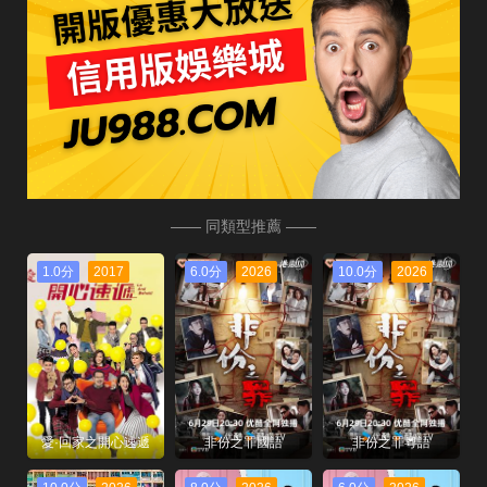
—— 同類型推薦 ——
1.0分
2017
6.0分
2026
10.0分
2026
愛·回家之開心速遞
非份之罪國語
非份之罪粵語