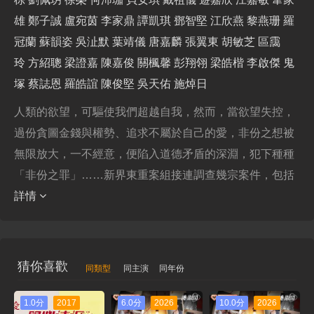
雄
鄭子誠
盧宛茵
李家鼎
譚凱琪
鄧智堅
江欣燕
黎燕珊
羅
冠蘭
蘇韻姿
吳沚默
葉靖儀
唐嘉麟
張翼東
胡敏芝
區靄
玲
方紹聰
梁證嘉
陳嘉俊
關楓馨
彭翔翎
梁皓楷
李啟傑
鬼
塚
蔡誌恩
羅皓誼
陳俊堅
吳天佑
施焯日
人類的欲望，可驅使我們超越自我，然而，當欲望失控，
過份貪圖金錢與權勢、追求不屬於自己的愛，非份之想被
無限放大，一不經意，便陷入道德矛盾的深淵，犯下種種
「非份之罪」……新界東重案組接連調查幾宗案件，包括
詳情
猜你喜歡
同類型
同主演
同年份
1.0分
2017
6.0分
2026
10.0分
2026