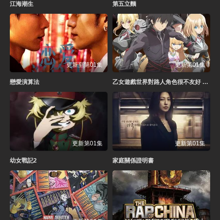
江海潮生
第五立麵
更新至第01集
更新第01集
戀愛演算法
乙女遊戲世界對路人角色很不友好 第二季
更新第01集
更新第01集
幼女戰記2
家庭關係證明書