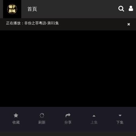
首頁
正在播放：非份之罪粵語-第01集
信用版娛樂城 ju988.com Super娛樂城 sp55688.com
借現金周轉 loan597.com
收藏
刷新
分享
上集
下集