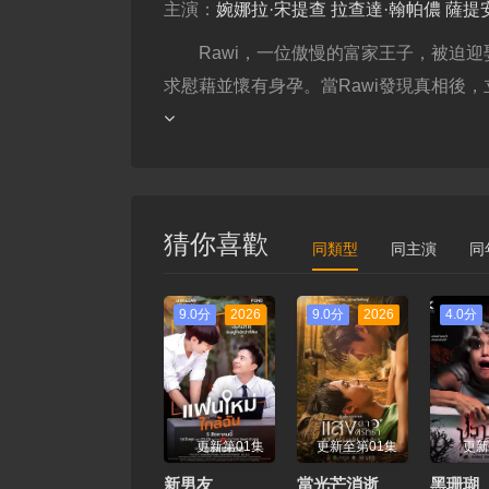
主演：
婉娜拉·宋提查
拉查達·翰帕儂
薩提
Rawi，一位傲慢的富家王子，被迫迎娶P
求慰藉並懷有身孕。當Rawi發現真相後，立
猜你喜歡
同類型
同主演
同
9.0分
2026
9.0分
2026
4.0分
更新第01集
更新至第01集
更新
新男友
當光芒消逝
黑珊瑚