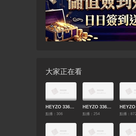
大家正在看
HEYZO 3362 上本ゆりがオナってくれました！ – 上本ゆり
HEYZO 3363 性感マッサージで快感！～西條沙羅の場合～ – 西條沙羅
點播：306
點播：254
點播：87