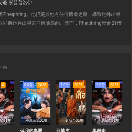
安蓬·崇普普洛伊
hetphring。他拒絕與她有任何肌膚之親，導致她外出尋
即將她逐出皇宮並解除婚約。然而，Phetphring豈會
詳情
年份
0
9.0分
2026
7.0分
2026
2.0分
2026
第01集
更新至第01集
更新至01集
更新至02集
做我的專屬隊友
龍婆虎
黑珊瑚