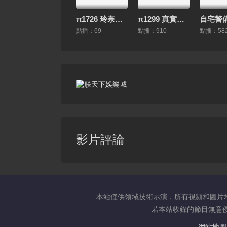
π1726 玲奈下鄉記 MIDV-700 #宮下玲奈
π1299 真實投稿-活寡少婦被侵犯 NSFS-160
點播：69
點播：910
點播：58
影片評論
本站僅供領域技術示演，所有視頻和圖片
若本站收錄的節目無意侵犯