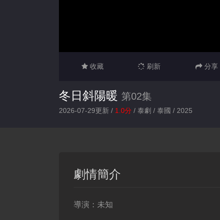
收藏
刷新
分享
冬日斜陽暖
第02集
2026-07-29更新 /
1.0分
/
泰劇
/
泰國
/
2025
劇情簡介
導演：
未知