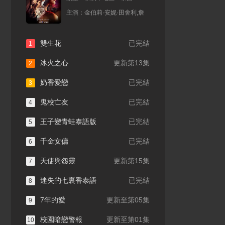
主演：
金伯莉·安妮·田舍利,詹
雙生花
已完結
1
新男友
龍婆虎
冰火之心
更新第13集
2
9.0分
2026
4.0分
0
奶香愛戀
已完結
3
鬼校亡友
已完結
4
王子變青蛙泰語版
已完結
5
千金女傭
已完結
6
天使與怨靈
更新第15集
7
做我的專屬隊友
黑珊瑚
迷失的七裏香泰語
已完結
8
9.0分
2026
2.0分
2026
7年的愛
更新至第05集
9
校園暗戀警報
更新至第01集
10