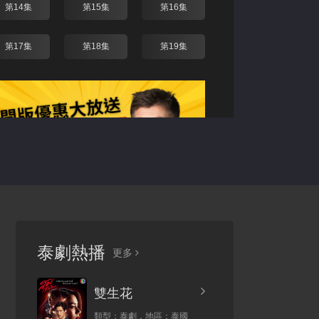
第14集
第15集
第16集
第17集
第18集
第19集
—— 同類型推薦 ——
泰劇熱播
更多
9.0分
2026
7.0分
2026
雙生花
類型：
泰劇，
地區：
泰國