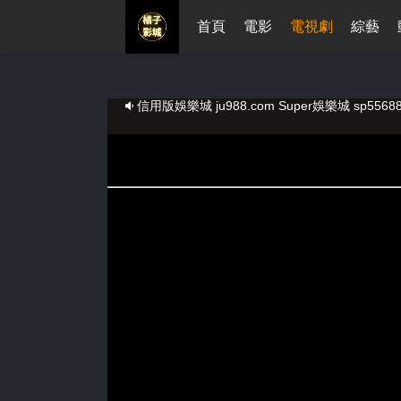
首頁
電影
電視劇
綜藝
借現金周轉 loan597.com
正在播放：冬日斜陽暖-第02集
信用版娛樂城 ju988.com Super娛樂城 sp55688