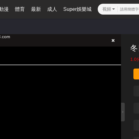
動漫
體育
最新
成人
Super娛樂城
視頻
冬
1.0
.com