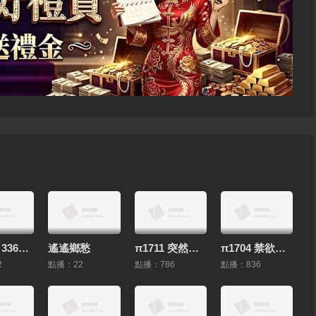
HEYZO 3361 セレブ妻とオフパコ！ – セレブ妻Ｚさん
遙遙鄉愁
π1711 突然的逆強奸魔小姐 SSIS-107 #夕美紫苑
π1704 禁欲三十天，騷女樂翻天SONE-128 #黑島玲衣
2
點播：22
點播：786
點播：836