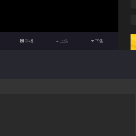
手機
上集
下集