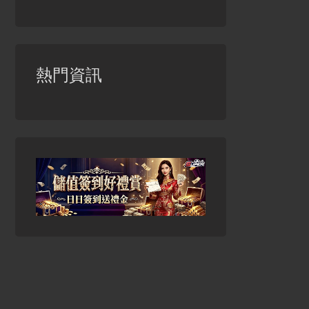
熱門資訊
當光芒消逝
黑珊瑚