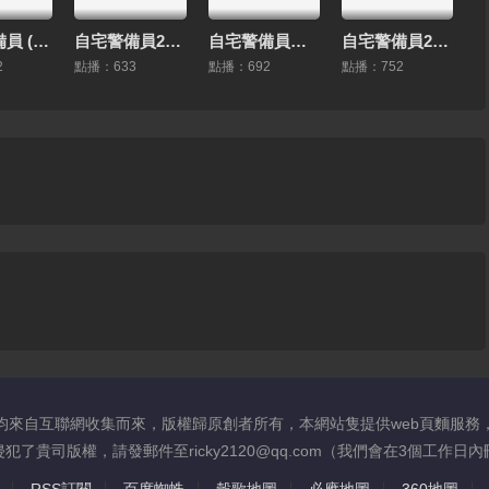
自宅警備員 (2019) 第2話 [中文字幕]
自宅警備員2ndミッションナマイキ美乳次女_由紀 2D動漫 中文字幕
自宅警備員ターゲット由紀～性的指導！_生意気なアイツを懲らしめろ 2D動漫 中文字幕
自宅警備員2_第八話従兄妹_叔母_メイド～灰原家の血族 2D動漫 中文字幕
2
點播：633
點播：692
點播：752
均來自互聯網收集而來，版權歸原創者所有，本網站隻提供web頁麵服務
了貴司版權，請發郵件至ricky2120@qq.com（我們會在3個工作