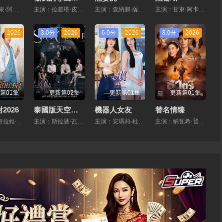
主演：,甘東·阿卡讚,拉娜帕·翁塔娜特,莫拉克·桑塔維,塔納功·陂沙亞儂,瑪妮娜·甘姆雯,帕拉查功·皮亞薩庫喬,周·艮歐若戈·塔潘努特,鬆希·努諾卡空希,緩樂莉·格隆格儂,溫拿·圭畢達,迪·威威迪·巴沃隆凱拉霆卡州恩
主演：拉差塔·皮澈肖特,蘇拉德·皮淩瓦,喬提帕·蘇拉薩瓦,納緹薩勘·差洛特,賁·奔伽銘·格倫威爾,瓦拉提普·基迪派山,Jay Sorathon Chaloemlapsombut,查盧彭·提坤朋提拉翁
主演：查納鵬·薩塔亞,帕塔查雅·平莎莫,Tide Ekkapun Bunluerit,維察亞蓬·亞姆薩德,Thanutsaluk Hudson,Ndol Knin
主演：甘東·阿卡讚,拉娜帕·翁塔娜特,莫拉克·桑塔維,塔納功·陂沙亞儂,瑪妮娜·甘姆雯,帕拉查功·皮亞薩庫喬,周·艮歐若戈·塔潘努特,鬆希·努諾卡空希,緩樂莉·格隆格儂,溫拿·圭畢達,迪·威威迪·巴沃隆凱拉霆卡州恩
2026
3.0分
2026
6.0分
2026
8.0分
2026
第01集
更新第02集
更新第01集
更新第01集
2026
泰國版天空之城
機器人女友
替名情臻
主演：瓦奇拉維·派桑固翁,塔納朋·烏辛薩
主演：斯拉潘·瓦塔納金達,瑪娜莎楠·潘叻翁固,布莎甘·丹迪帕納,拚塔安·阿孔薩妮,凱塞利亞·麥克托什,Sujira·Arunpipat
主演：安瑪莉·杜瓦爾,卡薇薩拉·辛普洛
主演：納瓦希·普潘塔奇斯,耶娜·薩拉斯,塔拉·提帕,威拉卡尼·坎瓦塔納固,莎蘭婭·君帕緹,普莉瑪·邦查倫,維拉甘·瓦塔納坤,Wiranakarn,Wattanakun