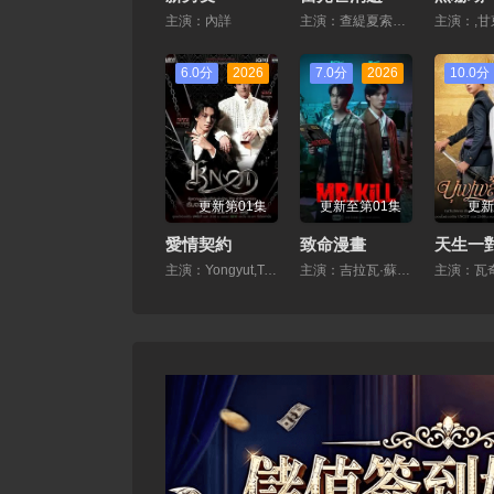
主演：內詳
主演：查緹夏索羅爾·彭皮邦,LHONGCHANG ATIP KORSINKA
6.0分
2026
7.0分
2026
10.0分
更新第01集
更新至第01集
更新
愛情契約
致命漫畫
天生一對
主演：Yongyut,Termtuo,Pasakorn,Sanrattana
主演：吉拉瓦·蘇提瓦尼沙克,提拉得·威提帕尼,鍾朋·阿盧迪吉朋