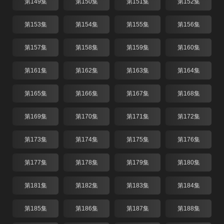
第149集
第150集
第151集
第152集
第153集
第154集
第155集
第156集
第157集
第158集
第159集
第160集
第161集
第162集
第163集
第164集
第165集
第166集
第167集
第168集
第169集
第170集
第171集
第172集
第173集
第174集
第175集
第176集
第177集
第178集
第179集
第180集
第181集
第182集
第183集
第184集
第185集
第186集
第187集
第188集