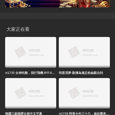
大家正在看
π1735 女神吃雞，我打飛機 IPIT-045 #彩乃聖羅
明星淫夢-劉濤為滿足粉絲親自到
韓國三級隔壁女孩中文字幕
π1729 阿香今年三十六，做起愛來把魂丟 SONE-163 #仁藤沙耶香