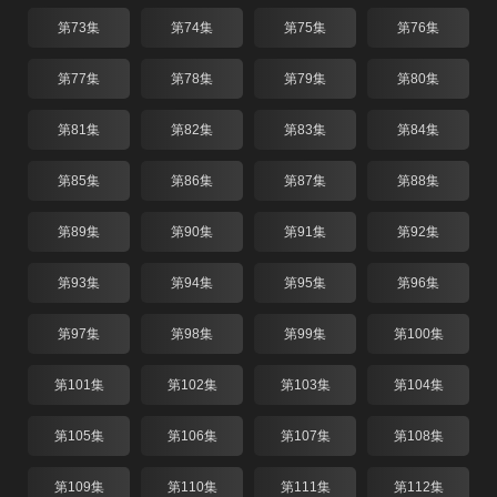
第73集
第74集
第75集
第76集
第77集
第78集
第79集
第80集
第81集
第82集
第83集
第84集
第85集
第86集
第87集
第88集
第89集
第90集
第91集
第92集
第93集
第94集
第95集
第96集
第97集
第98集
第99集
第100集
第101集
第102集
第103集
第104集
第105集
第106集
第107集
第108集
第109集
第110集
第111集
第112集