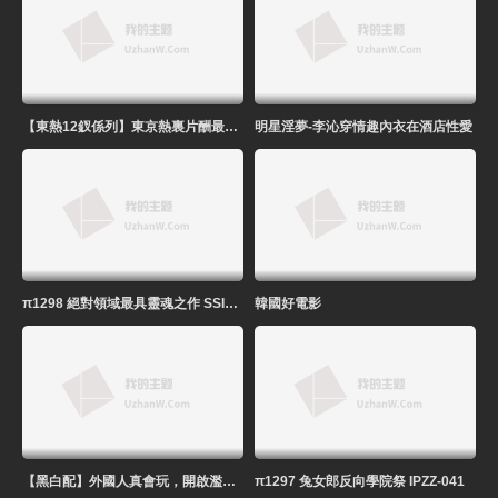
【東熱12釵係列】東京熱裏片酬最高的女優 - 鬆岡憂!-精品力薦
明星淫夢-李沁穿情趣內衣在酒店性愛
π1298 絕對領域最具靈魂之作 SSIS-969
韓國好電影
【黑白配】外國人真會玩，開啟濫交群交的派對狂歡-群p濫交
π1297 兔女郎反向學院祭 IPZZ-041