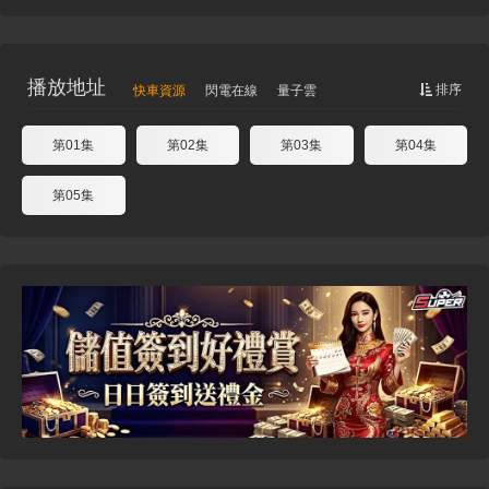
播放地址
排序
快車資源
閃電在線
量子雲
第01集
第02集
第03集
第04集
第05集