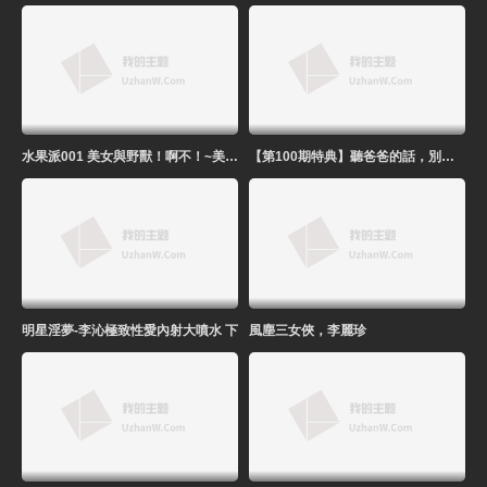
水果派001 美女與野獸！啊不！~美女與豬玀！!-精品力薦
【第100期特典】聽爸爸的話，別讓媽受傷!-精品力薦
明星淫夢-李沁極致性愛內射大噴水 下
風塵三女俠，李麗珍