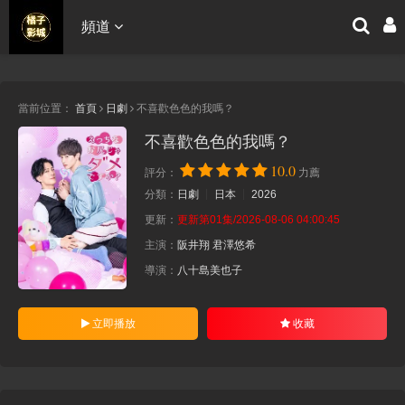
頻道
當前位置：
首頁
日劇
不喜歡色色的我嗎？
不喜歡色色的我嗎？
10.0
評分：
力薦
分類：
日劇
日本
2026
更新：
更新第01集/2026-08-06 04:00:45
主演：
阪井翔
君澤悠希
導演：
八十島美也子
立即播放
收藏