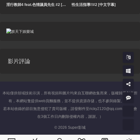
淫行教師4 feat.色情議員先生 #2 [中文字幕]
性生活指導!!#2 [中文字幕]
影片評論
本站僅供領域技術示演，所有視頻和圖片均來自互聯網收集而來，版權歸原創者所
有，本網站隻提供web頁麵服務，並不提供資源存儲，也不參與錄製、上傳
若本站收錄的節目無意侵犯了貴司版權，請發郵件至ricky2120@qq.com（我們會
在3個工作日內刪除侵權內容，謝謝。）
© 2026 Super影城