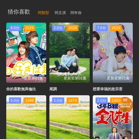
猜你喜歡
同類型
同主演
同年份
8.0分
2026
2.0分
2026
7.0分
2026
更新第01集
更新至第01集
更新至第01集
你的喜歡無與倫比
尾調
想要幸福的政宗君
5.0分
1988
5.0分
1979
2.0分
1980