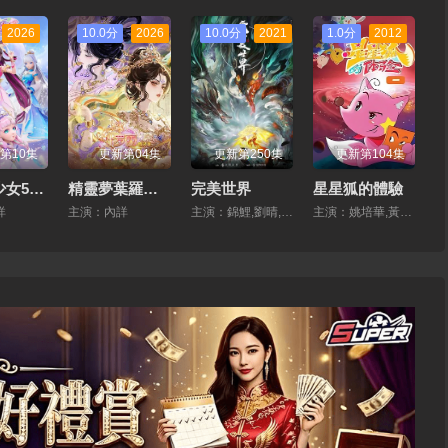
2026
10.0分
2026
10.0分
2021
1.0分
2012
第10集
更新第04集
更新第250集
更新第104集
星卡夢少女5奇跡綻放
精靈夢葉羅麗 第十一季（下）
完美世界
星星狐的體驗
詳
主演：內詳
主演：錦鯉,劉晴,趙雙,吳楚越,閻麼麼,宣曉鳴
主演：姚培華,黃怡晴