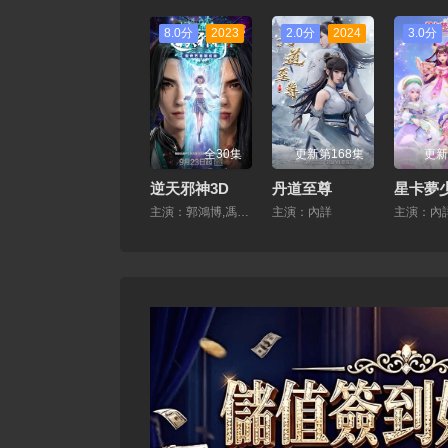
8.0分
2023
2.0分
2024
3.0分
全30集
更新第168集
更新
逆天邪神3D
丹道至尊
主演：郭鴻博,馮駿驊,醋醋,筱箏,富貴,沈達威,不一,謝添天
主演：內詳
主演：內