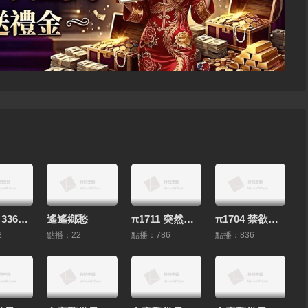
HEYZO 3361 セレブ妻とオフパコ！ – セレブ妻Ｚさん
遙遙鄉愁
π1711 突然的逆強奸魔小姐 SSIS-107 #夕美紫苑
π1704 禁欲三十天，騷女樂翻天SONE-128 #黑島玲衣
2
點播：22
點播：786
點播：836