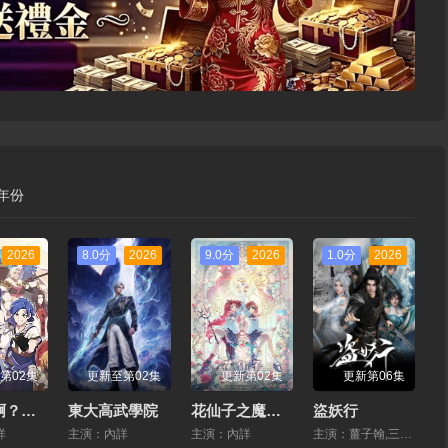
年份
2026
8.0分
2026
9.0分
2026
1.0分
2026
第02集
更新至第02集
更新第02集
更新第06集
是王者啊？第六季
東大高武學院
花仙子之魔法香對論
盜妖行
詳
主演：內詳
主演：內詳
主演：薑子翰,三天,楊瑨晗,畢瑩超,阿沁,馮澤銳,唐策,閆子蔚,阮伊菲,劉李橋,家明,康瀟文