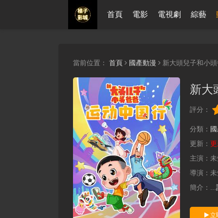
首頁
電影
電視劇
綜藝
當前位置：
首頁
國產動漫
新大頭兒子和小頭
新大
評分：
分類：
國
更新：
更
主演：
未
導演：
未
簡介：
...
立