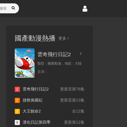
國產動漫熱播
更多
雲奇飛行日記2
類型：
國產動漫，
地區：
大陸
主演：
雲奇飛行日記2
更新至第78集
1
拯救侏羅紀
更新至第13集
2
大王饒命2
全12集
3
漢化日記第四季
更新第12集
4