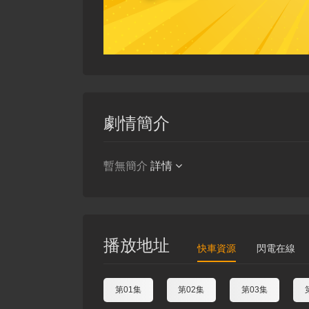
劇情簡介
暫無簡介
詳情
播放地址
快車資源
閃電在線
第01集
第02集
第03集