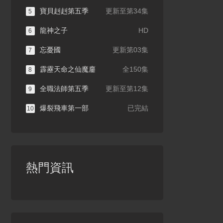
寶貝赳赳第五季
更新至第34集
5
龍神之子
HD
6
忘憂國
更新第03集
7
霹靂天命之仙魔鏖
全150集
8
全職法師第五季
更新至第12集
9
爆裂飛車第一部
已完結
10
熱門資訊