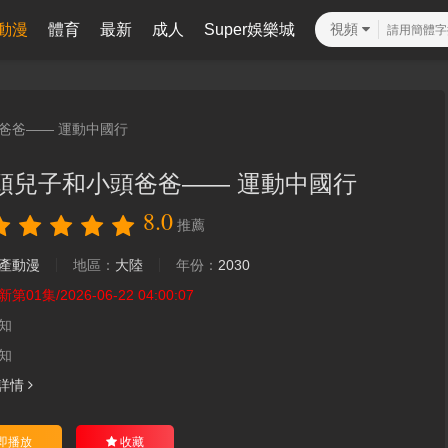
動漫
體育
最新
成人
Super娛樂城
視頻
爸爸—— 運動中國行
頭兒子和小頭爸爸—— 運動中國行
8.0
推薦
產動漫
地區：
大陸
年份：
2030
新第01集/2026-06-22 04:00:07
知
知
詳情
即播放
收藏