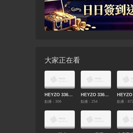
大家正在看
HEYZO 3362 上本ゆりがオナってくれました！ – 上本ゆり
HEYZO 3363 性感マッサージで快感！～西條沙羅の場合～ – 西條沙羅
點播：306
點播：254
點播：87