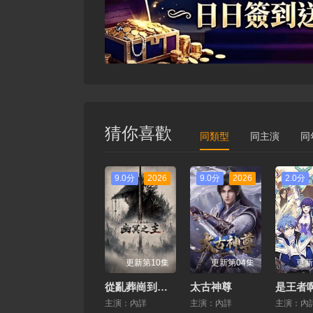
猜你喜歡
同類型
同主演
同
9.0分
2026
9.0分
2026
2.0分
更新第10集
更新第04集
更新
從亂葬崗到幽冥之主
太古神尊
主演：內詳
主演：內詳
主演：內