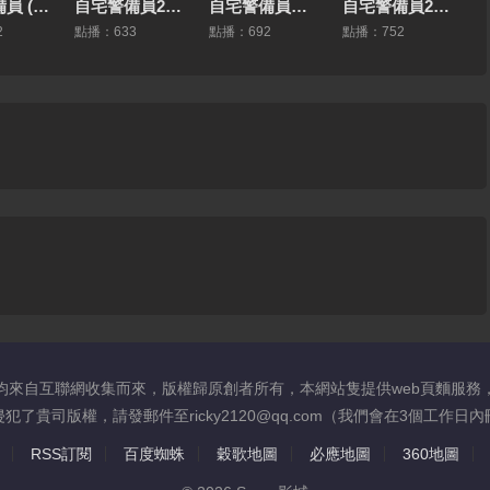
自宅警備員 (2019) 第2話 [中文字幕]
自宅警備員2ndミッションナマイキ美乳次女_由紀 2D動漫 中文字幕
自宅警備員ターゲット由紀～性的指導！_生意気なアイツを懲らしめろ 2D動漫 中文字幕
自宅警備員2_第八話従兄妹_叔母_メイド～灰原家の血族 2D動漫 中文字幕
2
點播：633
點播：692
點播：752
均來自互聯網收集而來，版權歸原創者所有，本網站隻提供web頁麵服務
了貴司版權，請發郵件至ricky2120@qq.com（我們會在3個工作
RSS訂閱
百度蜘蛛
穀歌地圖
必應地圖
360地圖