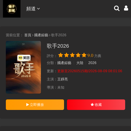
頻道
當前位置：
首頁
國產綜藝
歌手2026
歌手2026
9.0
評分：
力薦
分類：
國產綜藝
大陸
2026
更新：
更新至20260515期/2026-08-09 08:01:06
主演：
王錚亮
導演：
未知
立即播放
收藏