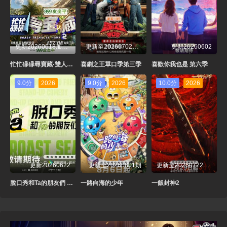
更新20260618加時篇果TV
更新至20260702先導片
更新20260602
忙忙碌碌尋寶藏·雙人成行季
喜劇之王單口季第三季
喜歡你我也是 第六季
9.0分
2026
9.0分
2026
10.0分
2026
更新20260622
更新至20260801期
更新至20260722先導片
脫口秀和Ta的朋友們 第三季
一路向海的少年
一飯封神2