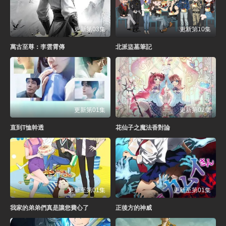
更新第03集
更新第10集
萬古至尊：李雲霄傳
北派盜墓筆記
更新第01集
更新第02集
直到T恤幹透
花仙子之魔法香對論
更新至第01集
更新至第01集
我家的弟弟們真是讓您費心了
正後方的神威