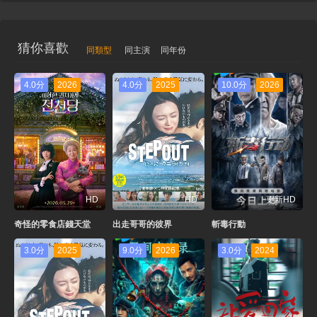
猜你喜歡
同類型
同主演
同年份
4.0分
2026
4.0分
2025
10.0分
2026
HD
HD
更新HD
奇怪的零食店錢天堂
出走哥哥的彼界
斬毒行動
3.0分
2025
9.0分
2026
3.0分
2024