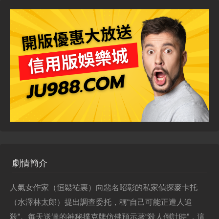
劇情簡介
人氣女作家（恒鬆祐裏）向惡名昭彰的私家偵探麥卡托
（水澤林太郎）提出調查委托，稱“自己可能正遭人追
殺”。每天送達的神秘撲克牌仿佛預示著“殺人倒計時”，這