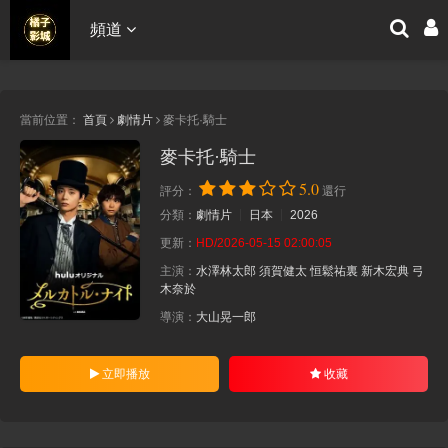
頻道
當前位置：
首頁
劇情片
麥卡托·騎士
麥卡托·騎士
5.0
評分：
還行
分類：
劇情片
日本
2026
更新：
HD/2026-05-15 02:00:05
主演：
水澤林太郎
須賀健太
恒鬆祐裏
新木宏典
弓
木奈於
導演：
大山晃一郎
立即播放
收藏