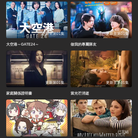
更新至第01集
更新至第01集
大空港～GATE24～
做我的專屬隊友
更新第01集
更新至第01集
家庭關係證明書
當光芒消逝
更新至第15集
已完結