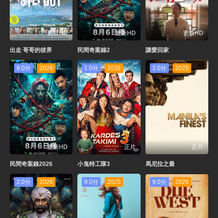
更新HD
更新HD
更新HD
出走 哥哥的彼界
民間奇案錄2
讓愛回家
9.0分
2026
1.0分
2026
2.0分
2025
更新HD
正片
正片
民間奇案錄2026
小鬼特工隊3
馬尼拉之最
2.0分
2026
9.0分
2025
9.0分
2026