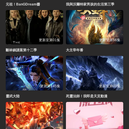
元祖！BanGDream醬
我與沃爾特家男孩的生活第三季
更新至第01集
更新至第56集
斷林鎮謎案第十二季
大主宰年番
更新第145集
更新至第03集
靈武大陸
死靈法師！我即是天災動漫