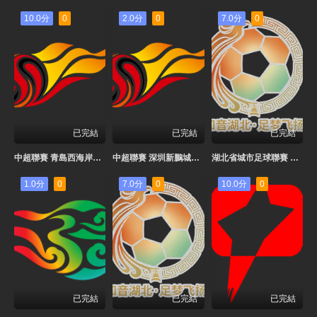
10.0分
0
2.0分
0
7.0分
0
已完結
已完結
已完結
中超聯賽 青島西海岸VS青島海牛20260802
中超聯賽 深圳新鵬城VS重慶銅梁龍20260802
湖北省城市足球聯賽 神農架隊VS荊門金龍泉隊20260801
1.0分
0
7.0分
0
10.0分
0
已完結
已完結
已完結