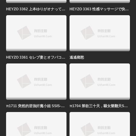
HEYZO 3362 上本ゆりがオナってくれました！ – 上本ゆり
HEYZO 3363 性感マッサージで快感！～西條沙羅の場合～ – 西條沙羅
HEYZO 3361 セレブ妻とオフパコ！ – セレブ妻Ｚさん
遙遙鄉愁
π1711 突然的逆強奸魔小姐 SSIS-107 #夕美紫苑
π1704 禁欲三十天，騷女樂翻天SONE-128 #黑島玲衣