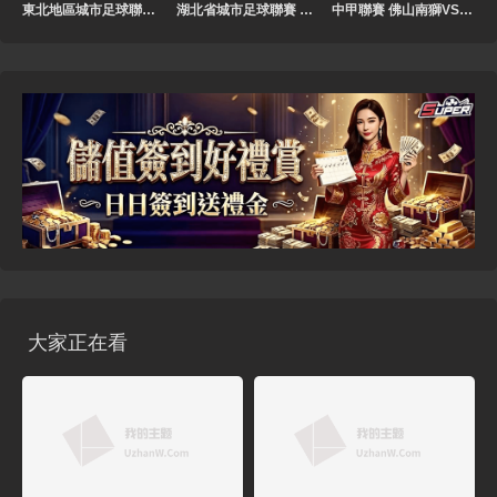
東北地區城市足球聯賽 呼和浩特VS雞西20260725
湖北省城市足球聯賽 恩施小土豆隊VS仙桃黃鱔隊20260725
中甲聯賽 佛山南獅VS無錫吳鉤20260725
大家正在看