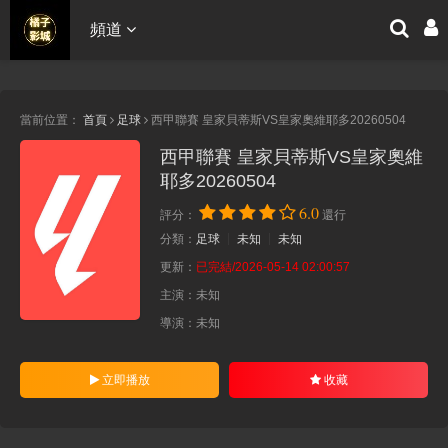
頻道
當前位置：
首頁
足球
西甲聯賽 皇家貝蒂斯VS皇家奧維耶多20260504
西甲聯賽 皇家貝蒂斯VS皇家奧維
耶多20260504
6.0
評分：
還行
分類：
足球
未知
未知
更新：
已完結/2026-05-14 02:00:57
主演：
未知
導演：
未知
立即播放
收藏