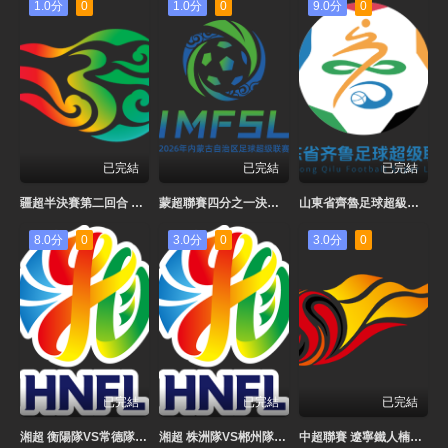
1.0分
0
1.0分
0
9.0分
0
已完結
已完結
已完結
疆超半決賽第二回合 伊犁隊VS阿勒泰隊20260802
蒙超聯賽四分之一決賽 第一回合 呼和浩特隊VS通遼隊20260802
山東省齊魯足球超級聯賽 濟南隊VS威海文旅集團隊20260802
8.0分
0
3.0分
0
3.0分
0
已完結
已完結
已完結
湘超 衡陽隊VS常德隊20260802
湘超 株洲隊VS郴州隊20260802
中超聯賽 遼寧鐵人楠波灣VS上海申花20260802