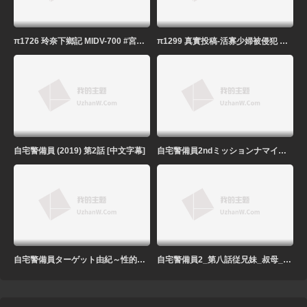
π1726 玲奈下鄉記 MIDV-700 #宮下玲奈
π1299 真實投稿-活寡少婦被侵犯 NSFS-160
自宅警備員 (2019) 第2話 [中文字幕]
自宅警備員2ndミッションナマイキ美乳次女_由紀 2D動漫 中文字幕
自宅警備員ターゲット由紀～性的指導！_生意気なアイツを懲らしめろ 2D動漫 中文字幕
自宅警備員2_第八話従兄妹_叔母_メイド～灰原家の血族 2D動漫 中文字幕