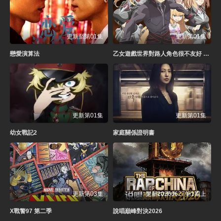
更新至第01集
更新第01集
戀愛演算法
乙女遊戲世界對路人角色很不友好 第二季
更新第01集
更新第01集
幼女戰記2
家庭關係證明書
更新第03集
更新20260627第1期上
X戰警97 第二季
說唱巔峰對決2026