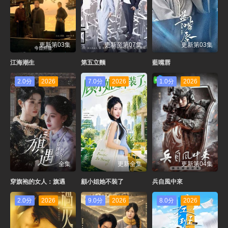
更新第03集
更新至第07集
更新第03集
江海潮生
第五立麵
藍嘴唇
2.0分
2026
7.0分
2026
1.0分
2026
全集
更新全集
更新第04集
穿旗袍的女人：旗遇
顧小姐她不裝了
兵自風中來
2.0分
2026
9.0分
2026
8.0分
2026