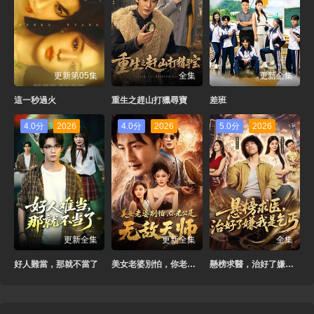
更新第05集
全集
更新全集
這一秒過火
重生之趕山打獵尋寶
差班
4.0分
2026
4.0分
2026
5.0分
2026
更新全集
更新全集
全集
好人難當，那就不當了
美女老婆別怕，你老公是無敵天師
懸榜求醫，治好了嫌我是乞丐