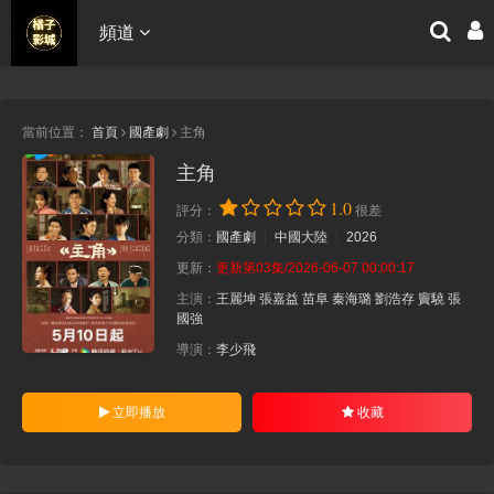
頻道
當前位置：
首頁
國產劇
主角
主角
1.0
評分：
很差
分類：
國產劇
中國大陸
2026
更新：
更新第03集/2026-06-07 00:00:17
主演：
王麗坤
張嘉益
苗阜
秦海璐
劉浩存
竇驍
張
國強
導演：
李少飛
立即播放
收藏