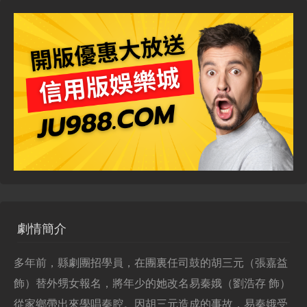
劇情簡介
多年前，縣劇團招學員，在團裏任司鼓的胡三元（張嘉益
飾）替外甥女報名，將年少的她改名易秦娥（劉浩存 飾）
從家鄉帶出來學唱秦腔。因胡三元造成的事故，易秦娥受