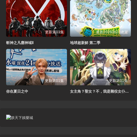
更新第03集
更新20260623總宣
斬神之凡塵神域Ⅱ
地球超新鮮 第二季
更新第01集
更新第01集
你在夏日之中
女主角？聖女？不，我是雜役女仆（自豪）