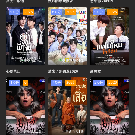
當光芒消逝
做我的專屬隊友
想念你 Zantiis
9.0分
2026
8.0分
2026
9.0分
2026
更新至第01集
更新至第01集
更新第01集
心動禁止
愛來了別錯過2026
新男友
4.0分
0
7.0分
2026
2.0分
2026
更新第01集
更新至01集
更新至02集