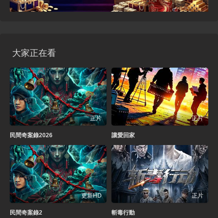
大家正在看
正片
正片
民間奇案錄2026
讓愛回家
更新HD
正片
民間奇案錄2
斬毒行動