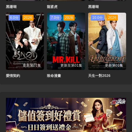
黑珊瑚
龍婆虎
黑珊瑚
6.0分
2026
7.0分
2026
10.0分
2026
更新第01集
更新至第01集
更新第01集
愛情契約
致命漫畫
天生一對2026