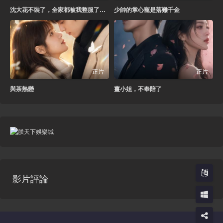
沈大花不裝了，全家都被我整服了第三季
少帥的掌心寵是落難千金
正片
正片
與茶熱戀
薑小姐，不奉陪了
影片評論