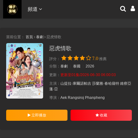
頻道
當前位置：
首頁
泰劇
惡虎情歌
惡虎情歌
7.0
評分：
推薦
分類：
泰劇
泰國
2026
更新：
更新至01集/2026-06-30 06:00:03
主演：
山提拉·庫爾諾帕吉
莎蘭雅·春哈薩特
維察亞
蓬·亞
導演：
Aek Rangsiroj Phanpheng
立即播放
收藏