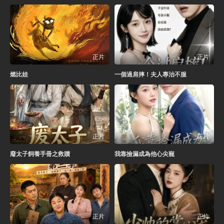
正片
正片
燃比娃
一個過肩摔！夫人專治不服
正片
正片
廢太子飼養手冊之救贖
我靠撿漏成為他心尖寵
正片
正片