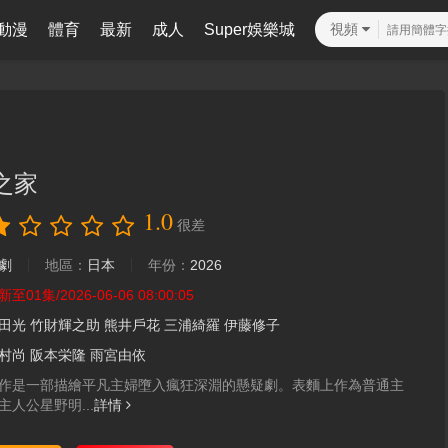
動漫
體育
最新
成人
Super娛樂城
視頻
之家
1.0
很差
劇
地區：
日本
年份：
2026
新至01集/2026-06-06 08:00:05
田光
竹財輝之助
熊井戶花
三浦綺羅
伊藤修子
村尚
阪本栄隆
雨宮由依
作是一部描繪平凡主婦墮入瘋狂深淵的懸疑劇。表麵上作為普通主
主人公星野明...
詳情