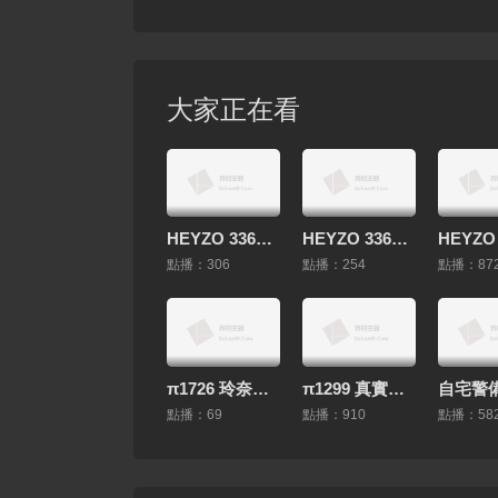
大家正在看
HEYZO 3362 上本ゆりがオナってくれました！ – 上本ゆり
HEYZO 3363 性感マッサージで快感！～西條沙羅の場合～ – 西條沙羅
點播：306
點播：254
點播：87
π1726 玲奈下鄉記 MIDV-700 #宮下玲奈
π1299 真實投稿-活寡少婦被侵犯 NSFS-160
點播：69
點播：910
點播：58