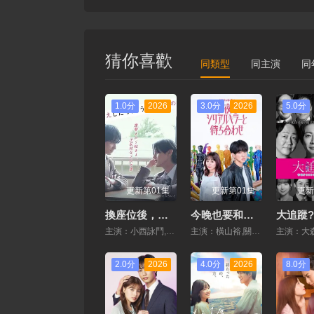
猜你喜歡
同類型
同主演
同
1.0分
2026
3.0分
2026
5.0分
更新第01集
更新第01集
更新
換座位後，發現身後的男生好像喜歡我
今晚也要和連環殺手約會
主演：小西詠鬥,元之介
主演：橫山裕,關水渚
2.0分
2026
4.0分
2026
8.0分