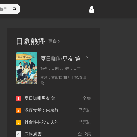
日劇熱播
更多
夏日咖啡男友 第
類型：
日劇，
地區：
日本
主演：
古穀仁,和冉千秋,青山
黛
夏日咖啡男友 第
全集
1
深夜食堂：東京故
已完結
2
社會性抹殺丈夫的
已完結
3
穴界風雲
全12集
4