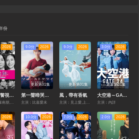
年份
2026
9.0分
2026
9.0分
2026
3.0分
2026
第01集
更新第01集
更新第01集
更新第01集
大追蹤?警視廳SSBC強行犯係? 第二季
第一聲啼哭母子救命急救班
風，帶有香氣
大空港～GATE24～
主演：大森南朋,相葉雅紀,鬆下奈緒
主演：比嘉愛未
主演：見上愛,上阪樹裏,水野美紀,早阪美海,小林隆,小林虎之介,津崎史郎,岩瀬顕子,三浦貴大,根岸季衣,大島美幸,義達祐未,たくや,原田泰造,北村一輝,佐野晶哉,藤原季節,林裕太,阪東彌十郎,內田慈,小倉史也,片岡鶴太郎,鬆金米子,廣岡由裏子,春海四方,多部未華子,高島政宏,二田絢乃,中田青渚,井上向日葵,丸山禮,研直子,生田繪梨花,菊池亞希子,中井友望,木越明,原嶋凜,玄理,伊勢誌摩,古川雄大,阪口涼太郎,平野生成,森田甘路,貓背椿,飯尾和樹,若林時英,村上穂乃佳,東野絢香,大河原次郎,野添義弘,筒井道隆,仲
主演：內詳
2026
10.0分
2026
7.0分
2026
2.0分
2026