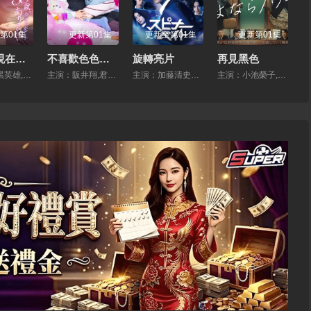
第01集
更新第01集
更新至第01集
更新第01集
35歲，現在戀愛什麼的也太不現實了
不喜歡色色的我嗎？
旋轉亮片
再見黑色
主演：石黑英雄,入來茉裏
主演：阪井翔,君澤悠希
主演：加藤清史郎,萩原護,奧野壯,高橋侃,伊藤明日陽,桃兒,吉澤要人,駿河太郎,南琴奈,吉田晴登,仲野溫,吉村界人
主演：小池榮子,北香那,岡山天音,戶田惠子,渡部篤郎