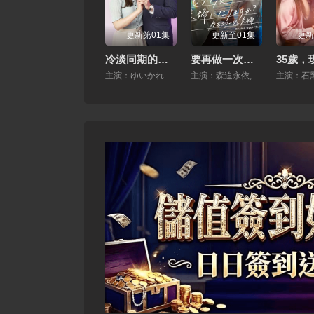
更新第01集
更新至01集
更新
冷淡同期的溺愛癖
要再做一次夫婦嗎？～偽裝夫婦～
主演：ゆいかれん,藤林泰也,小栗有以,京典和玖,半田周平
主演：森迫永依,前田公輝,桃月梨子,武田航平,島崎遙香,濱田麻裏,高島禮子