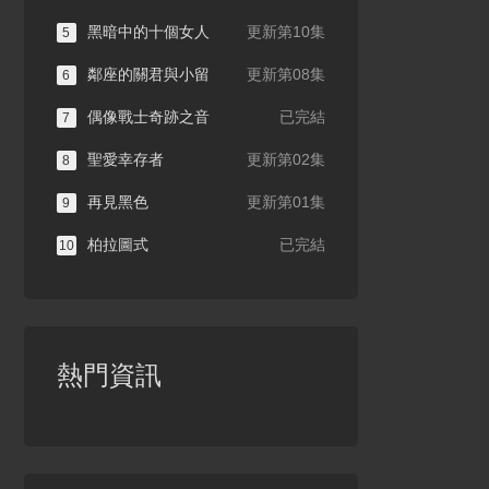
黑暗中的十個女人
更新第10集
5
鄰座的關君與小留
更新第08集
6
偶像戰士奇跡之音
已完結
7
聖愛幸存者
更新第02集
8
再見黑色
更新第01集
9
柏拉圖式
已完結
10
熱門資訊