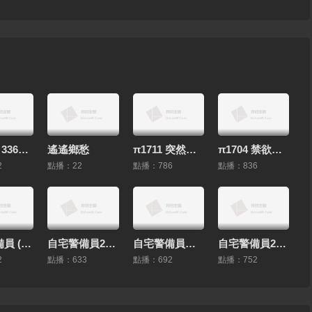
HEYZO 3361 セレブ妻とオフパコ！ – セレブ妻Ｚさん
遙遙鄉愁
π1711 突然的逆強奸魔小姐 SSIS-107 #夕美紫苑
π1704 禁欲三十天，騷女樂翻天SONE-128 #黑島玲衣
2
點播：22
點播：786
點播：836
自宅警備員 (2019) 第2話 [中文字幕]
自宅警備員2ndミッションナマイキ美乳次女_由紀 2D動漫 中文字幕
自宅警備員ターゲット由紀～性的指導！_生意気なアイツを懲らしめろ 2D動漫 中文字幕
自宅警備員2_第八話従兄妹_叔母_メイド～灰原家の血族 2D動漫 中文字幕
2
點播：633
點播：692
點播：752