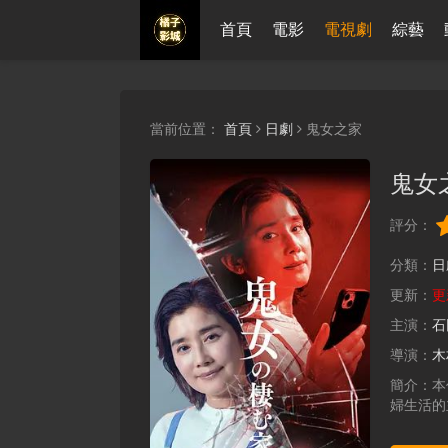
首頁
電影
電視劇
綜藝
當前位置：
首頁
日劇
鬼女之家
鬼女
評分：
分類：
日
更新：
更
主演：
石
導演：
木
簡介：
本
婦生活的