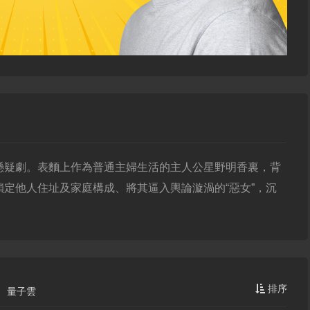
懸疑劇。表麵上作為普通主婦生活的主人公星野明香裏，背
定他人住址及家庭構成、將其逼入輿論漩渦的“惡女”，沉
排序
量子雲