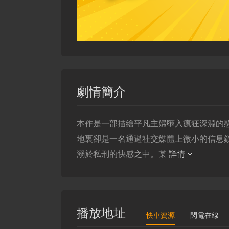
劇情簡介
本作是一部描繪平凡主婦墮入瘋狂深淵的
地裏卻是一名通過社交媒體上微小的信息鎖
溺於私刑的快感之中。某
詳情
播放地址
快車資源
閃電在線