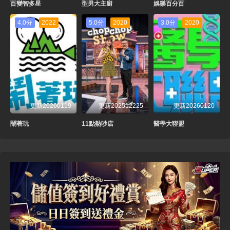
百變智多星
型男大主廚
娛樂百分百
4.0分
2022
5.0分
2020
3.0分
2020
更新20260119
更新202512225
更新20260120
鬧著玩
11點熱吵店
醫學大聯盟