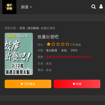
頻道
當前位置：
首頁
港台動漫
效廉出發吧
效廉出發吧
1.0
評分：
很差
分類：
港台動漫
未知
2023
更新：
更新20251221/2026-08-05 08:00:25
主演：
未知
導演：
未知
立即播放
收藏