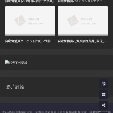
自宅警備員 (2019) 第2話 [中文字幕]
自宅警備員2ndミッションナマイキ美乳次女_由紀 2D動漫 中文字幕
自宅警備員ターゲット由紀～性的指導！_生意気なアイツを懲らしめろ 2D動漫 中文字幕
自宅警備員2_第八話従兄妹_叔母_メイド～灰原家の血族 2D動漫 中文字幕
影片評論
本站僅供領域技術示演，所有視頻和圖片均來自互聯網收集而來，版權歸原創者所