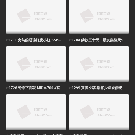
π1711 突然的逆強奸魔小姐 SSIS-107 #夕美紫苑
π1704 禁欲三十天，騷女樂翻天SONE-128 #黑島玲衣
π1726 玲奈下鄉記 MIDV-700 #宮下玲奈
π1299 真實投稿-活寡少婦被侵犯 NSFS-160