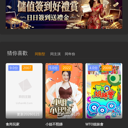
20250511
20250518
20250608
20250615
20250629
20250713
20250720
20250727
20250810
20250817
20250831
20250914
20250921
20250928
20251005
20251012
猜你喜歡
同類型
同主演
同年份
20251019
20251026
20251102
20251109
9.0分
2007
5.0分
2022
4.0分
2009
20251123
20251130
20251207
20251221
20260118
20260125
20260201
20260208
20260215
20260308
20260315
20260322
更新20260121
更新20260120
更新20260121
20260329
20260405
20260412
20260419
食尚玩家
小姐不熙娣
WTO姐妹會