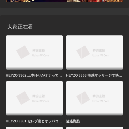
大家正在看
HEYZO 3362 上本ゆりがオナってくれました！ – 上本ゆり
HEYZO 3363 性感マッサージで快感！～西條沙羅の場合～ – 西條沙羅
HEYZO 3361 セレブ妻とオフパコ！ – セレブ妻Ｚさん
遙遙鄉愁