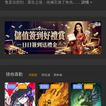
隻是沒想到，重生之後，他倆互換了角色……
詳情
猜你喜歡
同類型
同主演
同年份
3.0分
2026
6.0分
2025
8.0分
2022