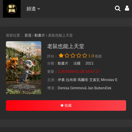
頻道
當前位置：
首頁
動畫片
老鼠也能上天堂
老鼠也能上天堂
1.0
評分：
很差
分類：
動畫片
法國
2021
更新：
正片/2026-01-26 16:57:17
主演：
伊裏·拉布斯
瑪爾塔·艾索瓦
Miroslav E
導演：
Denisa Grimmová
Jan Bubeníček
收藏