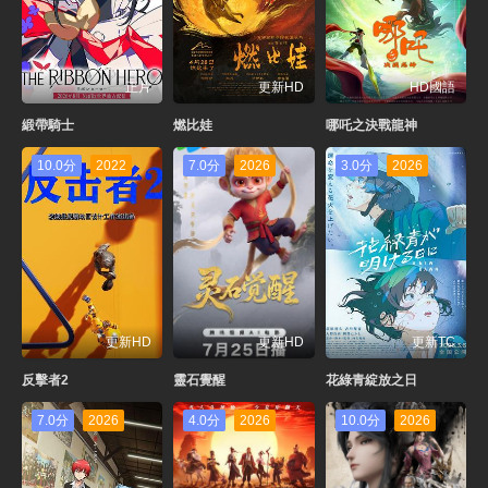
正片
更新HD
HD國語
緞帶騎士
燃比娃
哪吒之決戰龍神
10.0分
2022
7.0分
2026
3.0分
2026
更新HD
更新HD
更新TC
反擊者2
靈石覺醒
花綠青綻放之日
7.0分
2026
4.0分
2026
10.0分
2026