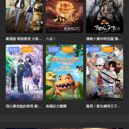
正片
更新HDTC
正片
劇場版 暗殺教室 大家的時間
八仙！
煉氣十萬年特別篇 陽極天下
6.0分
2026
1.0分
2022
7.0分
2021
正片
HD國語
HD國語
我心裏危險的東西 劇場版
侏羅紀大樂園
龍馬！新生網球王子國語