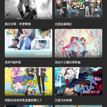
更新第03集
更新第10集
萬古至尊：李雲霄傳
北派盜墓筆記
更新第01集
更新第02集
直到T恤幹透
花仙子之魔法香對論
更新至第01集
更新至第01集
我家的弟弟們真是讓您費心了
正後方的神威