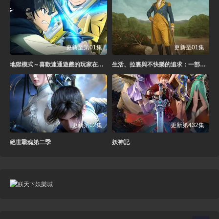
更新至第01集
更新至01集
地獄模式～喜歡速通遊戲的玩家在廢設定異世界無雙～第二季
生活、拉裏與不快樂的追求：一部美國史
更新第02集
更新第432集
絕世戰魂第二季
妖神記