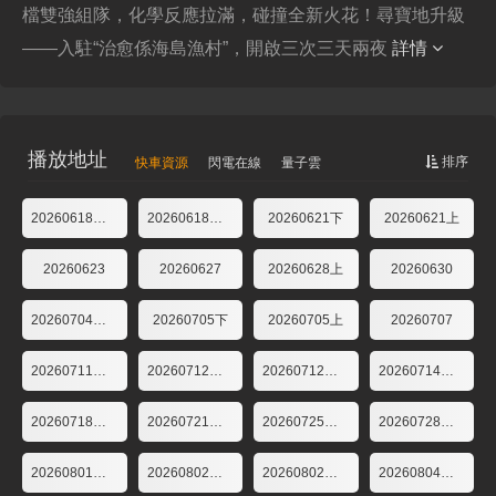
檔雙強組隊，化學反應拉滿，碰撞全新火花！尋寶地升級
——入駐“治愈係海島漁村”，開啟三次三天兩夜
詳情
播放地址
排序
快車資源
閃電在線
量子雲
20260618集結篇
20260618加時篇果TV
20260621下
20260621上
20260623
20260627
20260628上
20260630
20260704挖呀挖第2期
20260705下
20260705上
20260707
20260711寶藏挖呀挖
20260712第4期下
20260712第4期上
20260714第4期：尋寶小隊2.0
20260718寶藏挖呀挖第4期
20260721忙裏偷閑錄第5期
20260725寶藏挖呀挖
20260728忙裏偷閑錄第6期
20260801寶藏挖呀挖第6期
20260802第7期下
20260802第7期上
20260804忙裏偷閑錄第7期：王安宇