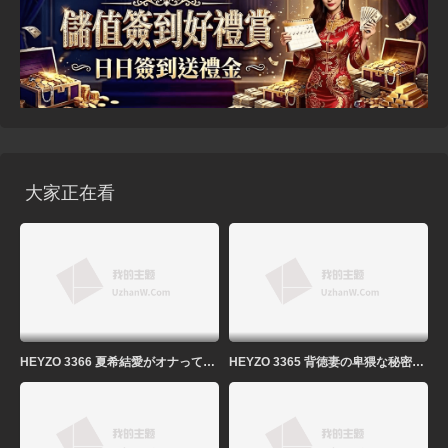
大家正在看
HEYZO 3366 夏希結愛がオナってくれました！ – 夏希結愛
HEYZO 3365 背徳妻の卑猥な秘密～美女コレクションVol.27～ – 真菜果