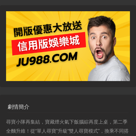
劇情簡介
尋寶小隊再集結，寶藏煙火氣下飯腦綜再度上桌，第二季
全麵升維！從“單人尋寶”升級“雙人尋寶模式”，換乘不同搭