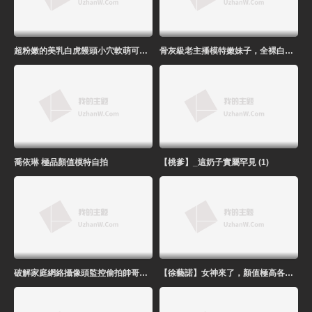
超粉嫩的美乳白虎饅頭小穴軟萌可愛把持不住花式暴操
骨灰級老主播模特嫩妹子，全裸白皙皮膚劇情無套啪啪做愛銷魂口交
喬依琳 極品顏值模特自拍
【桃爹】_這奶子實屬罕見 (1)
破解家庭網絡攝像頭監控偷拍帥哥美女開著電視翻雲覆雨
【徐藝諾】女神來了，顏值極高各種秀！ 3