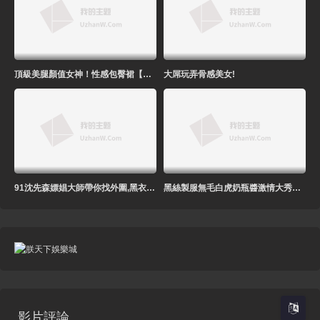
頂級美腿顏值女神！性感包臀裙【上篇】跪地吸吮深喉大屌，扶屌騎乘位沒入，正入姿勢衝刺爆操，無套內射 (1)
大屌玩弄骨感美女!
91沈先森嫖娼大師帶你找外圍,黑衣少婦大屌插嘴,抹上潤滑油抬腿抽插
黑絲製服無毛白虎奶瓶醬激情大秀，說著淫聲蕩語各種騷浪動作誘惑狼友直播，坐插道具浪蕩呻吟，哪裏都粉嫩。
影片評論