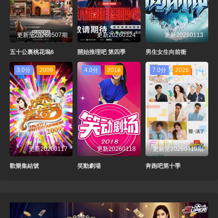
更新至20260507期
更新20260324
更新20260113
五十公裏桃花塢6
開始推理吧 第四季
男生女生向前衝
3.0分
2009
4.0分
2018
7.0分
2026
更新20260117
更新20260118
更新至20260419期
歡樂集結號
笑動劇場
奔跑吧第十季