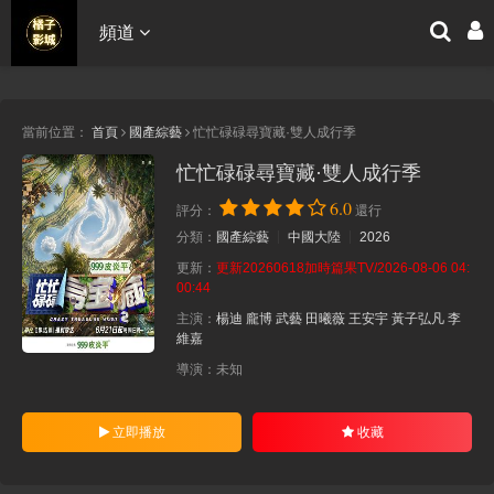
頻道
當前位置：
首頁
國產綜藝
忙忙碌碌尋寶藏·雙人成行季
忙忙碌碌尋寶藏·雙人成行季
6.0
評分：
還行
分類：
國產綜藝
中國大陸
2026
更新：
更新20260618加時篇果TV/2026-08-06 04:
00:44
主演：
楊迪
龐博
武藝
田曦薇
王安宇
黃子弘凡
李
維嘉
導演：
未知
立即播放
收藏