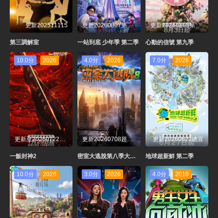
更新202511115
更新20260807第1期
更新20260803第1期上
第三調解室
一站到底 少年季 第二季
心動的信號 第九季
10.0分
2026
4.0分
2026
7.0分
2026
更新至20260722先導片
更新20260708超前聚會上大神版
更新20260623總宣
一飯封神2
密室大逃脫第八季大神版
地球超新鮮 第二季
10.0分
2026
3.0分
2026
4.0分
2010