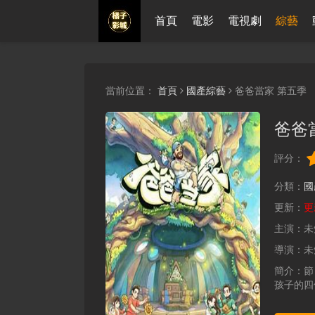
首頁
電影
電視劇
綜藝
當前位置：
首頁
國產綜藝
爸爸當家 第五季
爸爸
評分：
分類：
國
更新：
更新
主演：
未
導演：
未
簡介：
節
孩子的四位