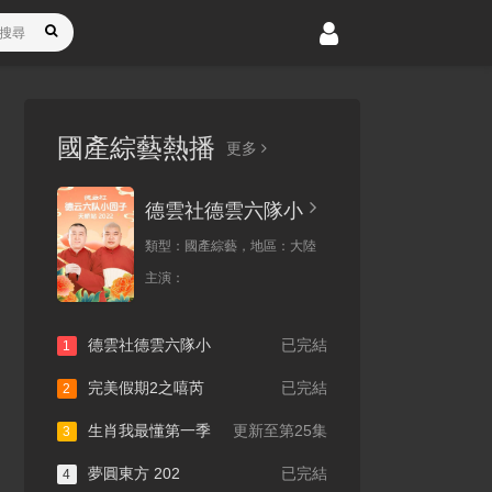
國產綜藝熱播
更多
德雲社德雲六隊小
類型：
國產綜藝，
地區：
大陸
主演：
德雲社德雲六隊小
已完結
1
完美假期2之嘻芮
已完結
2
生肖我最懂第一季
更新至第25集
3
夢圓東方 202
已完結
4