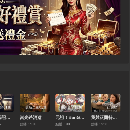
第01集
更新至第01集
更新至第15集
已完結
家庭關係證明書
當光芒消逝
元祖！BanGDream醬
我與沃爾特家男孩的生活第三季
5
點播：510
點播：90
點播：958