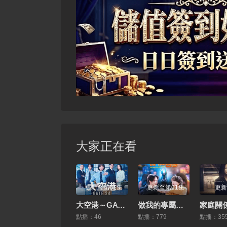
大家正在看
更新至第01集
更新至第01集
更新
大空港～GATE24～
做我的專屬隊友
點播：46
點播：779
點播：35