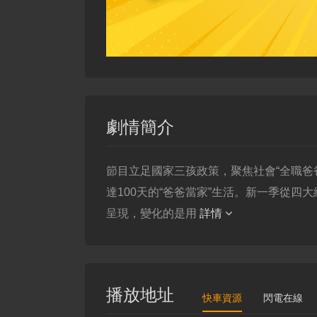
劇情簡介
節目立足國家三孩政策，聚焦社會“全職爸
達100天的“爸爸當家”生活。新一季從
呈現，變化的是用
詳情
播放地址
快車資源
閃電在線