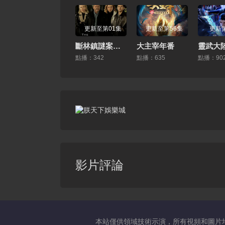
更新至第01集
更新至第56集
更新第
斷林鎮謎案第十二季
大主宰年番
靈武大
點播：342
點播：635
點播：90
影片評論
本站僅供領域技術示演，所有視頻和圖片