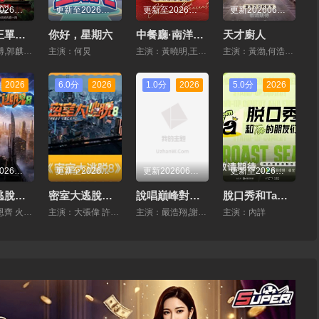
更新至20260702先導片
更新至20260620期
更新至20260618期
更新20260611上
喜劇之王單口季第三季
你好，星期六
中餐廳·南洋拾光季
天才廚人
主演：龐博,郭麒麟,黃渤,馬思純
主演：何炅
主演：黃曉明,王俊凱,昆淩,靳夢佳,張雅琪,林述巍,戴軍,瞿穎,汪涵,尹浩宇,袁一琦
主演：黃渤,何浩楠,呂嚴,馬頔,王祖藍,楊超越,嶽雲鵬,張柏芝
2026
6.0分
2026
1.0分
2026
5.0分
2026
更新至20260708期
更新至20260708期
更新20260627第1期上
更新至20260620期
密室大逃脫第八季大神版
密室大逃脫第八季
說唱巔峰對決2026
脫口秀和Ta的朋友們第三季
主演：曹恩齊 火樹 文韜 李晉曄 何運晨 劉小慫
主演：大張偉 許凱 周筆暢 彭昱暢 張真源 陳哲遠
主演：嚴浩翔,謝帝,艾熱,派克特,功夫胖,盛宇,楊長青,劉嘉裕,米爾艾力,李斯丹妮,布瑞吉,翁傑,黃旭,楊博睿,吳嘉軒,白景屹,貳萬,孫暘,李大奔,徐贏,郭穎
主演：內詳