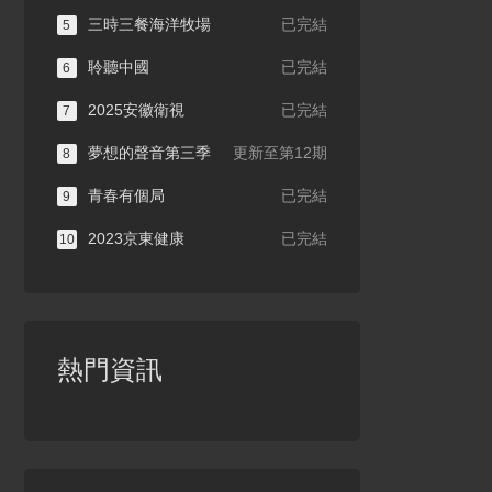
三時三餐海洋牧場
已完結
5
聆聽中國
已完結
6
2025安徽衛視
已完結
7
夢想的聲音第三季
更新至第12期
8
青春有個局
已完結
9
2023京東健康
已完結
10
熱門資訊