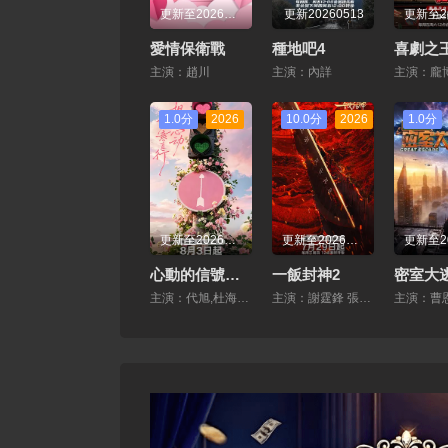
更新至20260115期
更新20260513
愛情保衛戰
種地吧4
主演：趙川
主演：內詳
1.0分
2026
10.0分
2026
1.0分
更新至20260731先導片
更新至20260722先導片
心動的信號第九季
一飯封神2
主演：代旭,杜海濤,薛凱琪,楊超越,張純燁,曹以恒,陳鶴文,崔凱怡,崔譯航,梁人方,沙玥兒,孫柏涵,孫啟萌,吳思穎,於洋,趙希倫
主演：謝霆鋒 張勇 鄭永麒