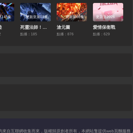
145集
更新至第03集
更新第66集
更新至20260115期
陸
死靈法師！我即是天災動漫
滄元圖
愛情保衛戰
2
點播：185
點播：876
點播：629
均來自互聯網收集而來，版權歸原創者所有，本網站隻提供web頁麵服務