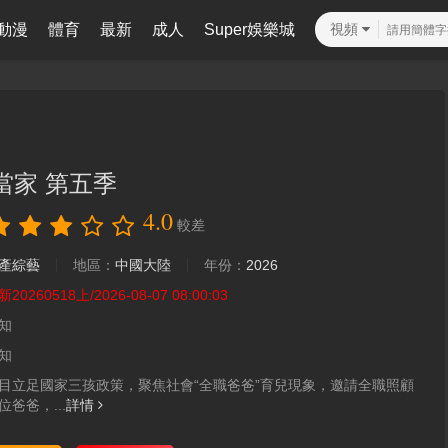
動漫
體育
最新
成人
Super娛樂城
視頻
當家 第五季
4.0
較差
產綜藝
地區：
中國大陸
年份：
2026
20260518上/2026-08-07 08:00:03
知
知
目立足國家三孩政策，聚焦社會“全職爸爸”育兒現象，邀請全職照顧
爸爸，...
詳情