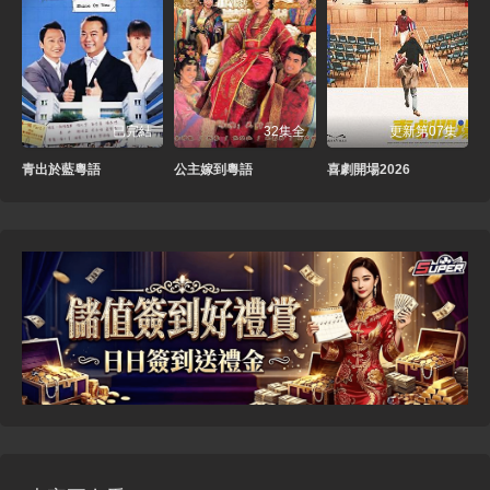
已完結
32集全
更新第07集
青出於藍粵語
公主嫁到粵語
喜劇開場2026