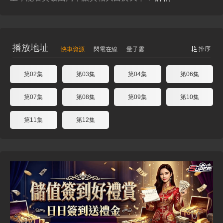
播放地址
排序
快車資源
閃電在線
量子雲
第02集
第03集
第04集
第06集
第07集
第08集
第09集
第10集
第11集
第12集