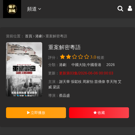
頻道
當前位置：
首頁
港劇
重案解密粵語
重案解密粵語
3.0
評分：
較差
分類：
港劇
中國大陸,中國香港
2026
更新：
更新第03集/2026-06-06 00:00:03
主演：
謝天華
張鬆枝
周家怡
苗僑偉
李天翔
艾
威
梁諾
導演：
蔡晶盛
立即播放
收藏