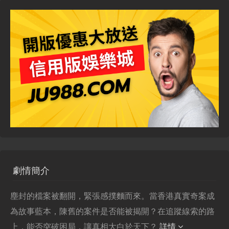
劇情簡介
塵封的檔案被翻開，緊張感撲麵而來。當香港真實奇案成
為故事藍本，陳舊的案件是否能被揭開？在追蹤線索的路
上，能否突破困局，讓真相大白於天下？
詳情