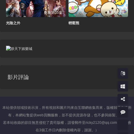
更新第05集
更新第01集
光陰之外
輕鬆熊
影片評論
本站僅供領域技術示演，所有視頻和圖片均來自互聯網收集而來，版權歸原創者所
有，本網站隻提供web頁麵服務，並不提供資源存儲，也不參與錄製、上傳
若本站收錄的節目無意侵犯了貴司版權，請發郵件至ricky2120@qq.com（我們會
在3個工作日內刪除侵權內容，謝謝。）