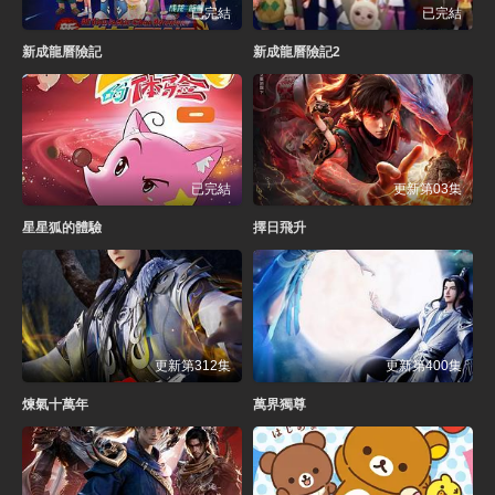
已完結
已完結
新成龍曆險記
新成龍曆險記2
已完結
更新第03集
星星狐的體驗
擇日飛升
更新第312集
更新第400集
煉氣十萬年
萬界獨尊