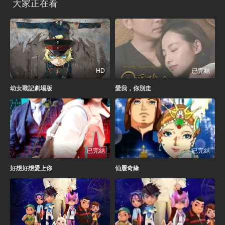
大家正在看
HD
已完結
幼女戰記劇場版
愛我，你別走
已完結
已完結
好想好想愛上你
仙履奇緣