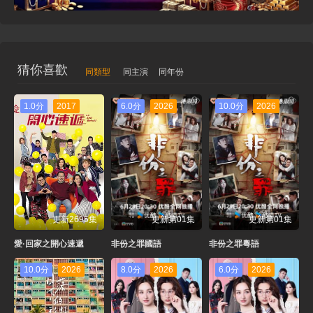
猜你喜歡
同類型
同主演
同年份
1.0分
2017
6.0分
2026
10.0分
2026
更新2695集
更新第01集
更新第01集
愛·回家之開心速遞
非份之罪國語
非份之罪粵語
10.0分
2026
8.0分
2026
6.0分
2026