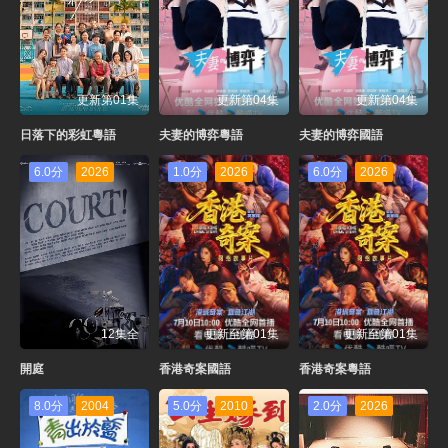
更新第01集
更新第04集
更新第04集
日落下的彩虹粵語
夫妻的博弈粵語
夫妻的博弈國語
6.0分
2026
1.0分
2026
6.0分
2026
12集全
更新至第01集
更新至第01集
開庭
香港奇案國語
香港奇案粵語
8.0分
2004
5.0分
2010
2.0分
2026